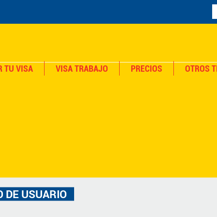
 TU VISA
VISA TRABAJO
PRECIOS
OTROS T
 DE USUARIO